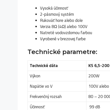
Vysoká účinnosť
2-pásmový systém
Rukoväť hore alebo dole
Verzia 8Ω (4Ω) alebo 100V
Natreté vodovzdornou farbou
Vyrobené v brezovej farbe
Technické parametre:
Technické dáta
KS 6,5-200
Výkon
200W
Napätie vo V
100V alebo
Frekvenčný rozsah
80 – 20 00
Účinnosť
99 dB