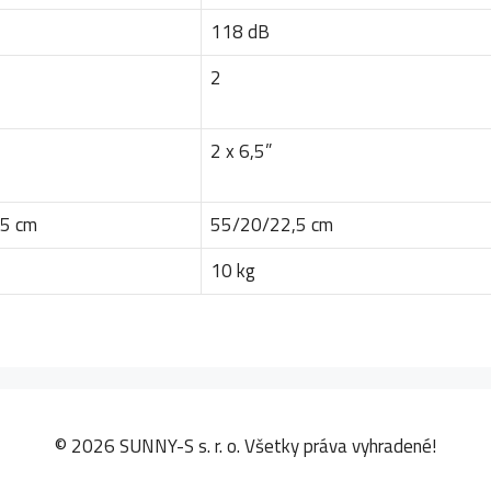
118 dB
2
2 x 6,5”
5 cm
55/20/22,5 cm
10 kg
© 2026 SUNNY-S s. r. o. Všetky práva vyhradené!