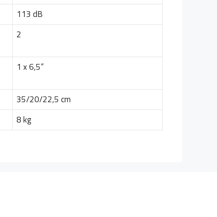
113 dB
2
1 x 6,5”
35/20/22,5 cm
8 kg