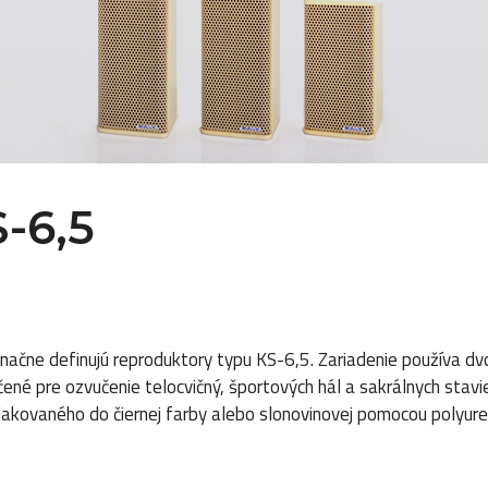
-6,5
ačne definujú reproduktory typu KS-6,5. Zariadenie používa d
ené pre ozvučenie telocvičný, športových hál a sakrálnych stavie
lakovaného do čiernej farby alebo slonovinovej pomocou polyur