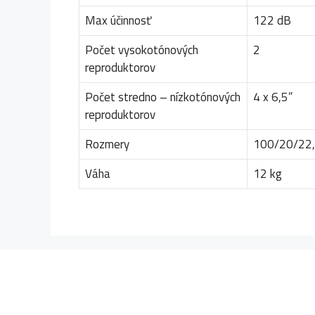
Max účinnosť
122 dB
Počet vysokotónových
2
reproduktorov
Počet stredno – nízkotónových
4 x 6,5”
reproduktorov
Rozmery
100/20/22,
Váha
12 kg