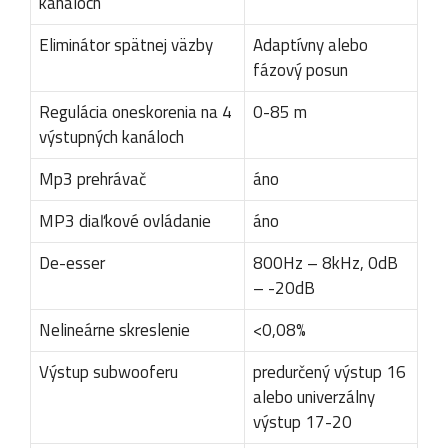
kanáloch
Eliminátor spätnej väzby
Adaptívny alebo
fázový posun
Regulácia oneskorenia na 4
0-85 m
výstupných kanáloch
Mp3 prehrávač
áno
MP3 diaľkové ovládanie
áno
De-esser
800Hz – 8kHz, 0dB
– -20dB
Nelineárne skreslenie
<0,08%
Výstup subwooferu
predurčený výstup 16
alebo univerzálny
výstup 17-20