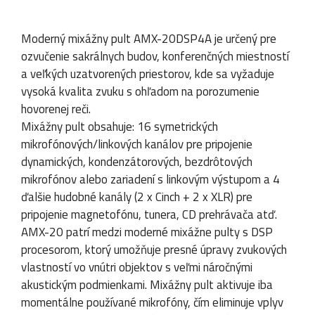
Moderný mixážny pult AMX-20DSP4A je určený pre
ozvučenie sakrálnych budov, konferenčných miestností
a veľkých uzatvorených priestorov, kde sa vyžaduje
vysoká kvalita zvuku s ohľadom na porozumenie
hovorenej reči.
Mixážny pult obsahuje: 16 symetrických
mikrofónových/linkových kanálov pre pripojenie
dynamických, kondenzátorových, bezdrôtových
mikrofónov alebo zariadení s linkovým výstupom a 4
ďalšie hudobné kanály (2 x Cinch + 2 x XLR) pre
pripojenie magnetofónu, tunera, CD prehrávača atď.
AMX-20 patrí medzi moderné mixážne pulty s DSP
procesorom, ktorý umožňuje presné úpravy zvukových
vlastností vo vnútri objektov s veľmi náročnými
akustickým podmienkami. Mixážny pult aktivuje iba
momentálne používané mikrofóny, čím eliminuje vplyv