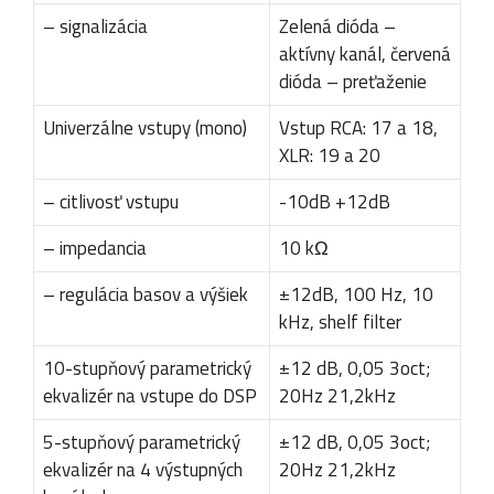
– signalizácia
Zelená dióda –
aktívny kanál, červená
dióda – preťaženie
Univerzálne vstupy (mono)
Vstup RCA: 17 a 18,
XLR: 19 a 20
– citlivosť vstupu
-10dB +12dB
– impedancia
10 kΩ
– regulácia basov a výšiek
±12dB, 100 Hz, 10
kHz, shelf filter
10-stupňový parametrický
±12 dB, 0,05 3oct;
ekvalizér na vstupe do DSP
20Hz 21,2kHz
5-stupňový parametrický
±12 dB, 0,05 3oct;
ekvalizér na 4 výstupných
20Hz 21,2kHz