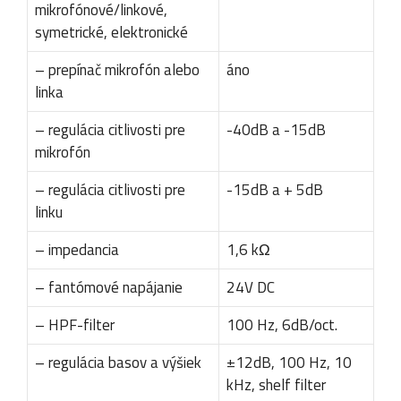
mikrofónové/linkové,
symetrické, elektronické
– prepínač mikrofón alebo
áno
linka
– regulácia citlivosti pre
-40dB a -15dB
mikrofón
– regulácia citlivosti pre
-15dB a + 5dB
linku
– impedancia
1,6 kΩ
– fantómové napájanie
24V DC
– HPF-filter
100 Hz, 6dB/oct.
– regulácia basov a výšiek
±12dB, 100 Hz, 10
kHz, shelf filter