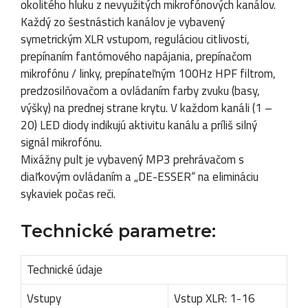
okolitého hluku z nevyužitých mikrofónových kanálov.
Každý zo šestnástich kanálov je vybavený
symetrickým XLR vstupom, reguláciou citlivosti,
prepínaním fantómového napájania, prepínačom
mikrofónu / linky, prepínateľným 100Hz HPF filtrom,
predzosilňovačom a ovládaním farby zvuku (basy,
výšky) na prednej strane krytu. V každom kanáli (1 –
20) LED diody indikujú aktivitu kanálu a príliš silný
signál mikrofónu.
Mixážny pult je vybavený MP3 prehrávačom s
diaľkovým ovládaním a „DE-ESSER“ na elimináciu
sykaviek počas reči.
Technické parametre:
Technické údaje
Vstupy
Vstup XLR: 1-16