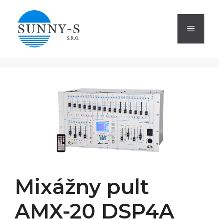
Preskočiť
na
Menu
obsah
Mixážny pult
AMX-20 DSP4A